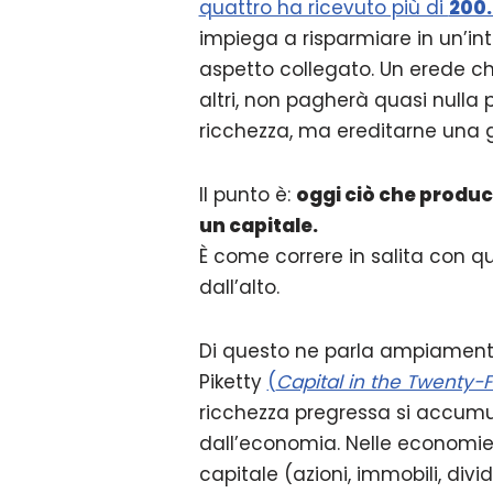
quattro ha ricevuto più di
200.
impiega a risparmiare in un’int
aspetto collegato. Un erede ch
altri, non pagherà quasi nulla pe
ricchezza, ma ereditarne una gi
Il punto è:
oggi ciò che produci
un capitale.
È come correre in salita con q
dall’alto.
Di questo ne parla ampiamente
Piketty
(
Capital in the Twenty-F
ricchezza pregressa si accumu
dall’economia. Nelle economie 
capitale (azioni, immobili, divid