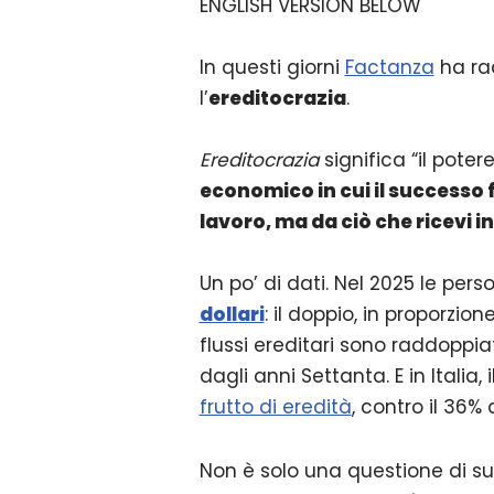
ENGLISH VERSION BELOW
In questi giorni
Factanza
ha ra
l’
ereditocrazia
.
Ereditocrazia
significa “il potere
economico in cui il successo 
lavoro, ma da ciò che ricevi i
Un po’ di dati. Nel 2025 le per
dollari
: il doppio, in proporzion
flussi ereditari sono raddoppiat
dagli anni Settanta. E in Italia, i
frutto di eredità
, contro il 36%
Non è solo una questione di sup