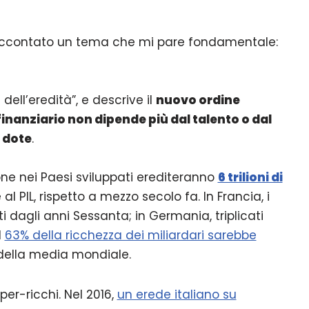
ccontato un tema che mi pare fondamentale:
 dell’eredità”, e descrive il
nuovo ordine
finanziario non dipende più dal talento o dal
n dote
.
sone nei Paesi sviluppati erediteranno
6 trilioni di
e al PIL, rispetto a mezzo secolo fa. In Francia, i
i dagli anni Sessanta; in Germania, triplicati
l
63% della ricchezza dei miliardari sarebbe
 della media mondiale.
er-ricchi. Nel 2016,
un erede italiano su