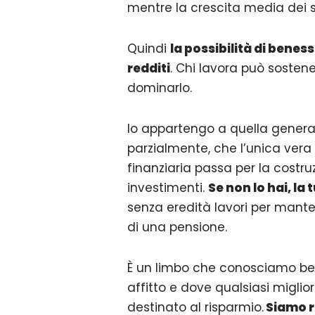
mentre la crescita media dei sal
Quindi
la possibilità di benes
redditi
. Chi lavora può sostene
dominarlo.
Io appartengo a quella generaz
parzialmente, che l’unica vera
finanziaria passa per la costru
investimenti.
Se non lo hai, la
senza eredità lavori per manten
di una pensione.
È un limbo che conosciamo ben
affitto e dove qualsiasi miglior
destinato al risparmio.
Siamo ro