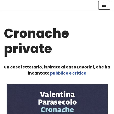
Vai
al
contenuto
Cronache
private
Un caso letterario, ispirato al caso Lavorini, che ha
incantato
pubblico e critica